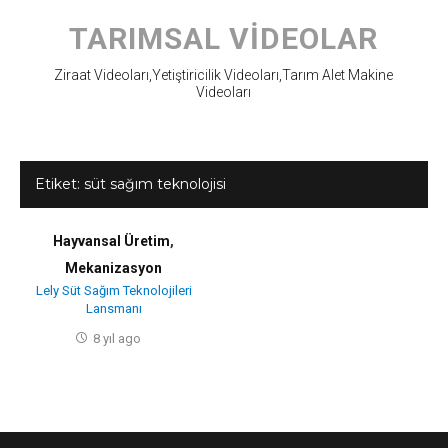
Skip
to
TARIMSAL VIDEOLAR
content
Ziraat Videoları,Yetiştiricilik Videoları,Tarım Alet Makine
Videoları
Etiket:
süt sağım teknolojisi
Hayvansal Üretim
,
Mekanizasyon
Lely Süt Sağım Teknolojileri
Lansmanı
8 yıl ago