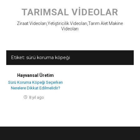
Skip
to
TARIMSAL VIDEOLAR
content
Ziraat Videoları,Yetiştiricilik Videoları,Tarım Alet Makine
Videoları
Etiket:
sürü koruma köpeği
Hayvansal Üretim
Sürü Koruma Köpeği Seçerken
Nerelere Dikkat Edilmelidir?
8 yıl ago