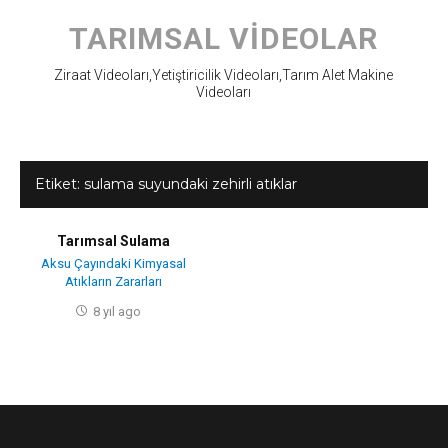
Skip
to
TARIMSAL VIDEOLAR
content
Ziraat Videoları,Yetiştiricilik Videoları,Tarım Alet Makine
Videoları
Etiket:
sulama suyundaki zehirli atıklar
Tarımsal Sulama
Aksu Çayındaki Kimyasal
Atıkların Zararları
8 yıl ago