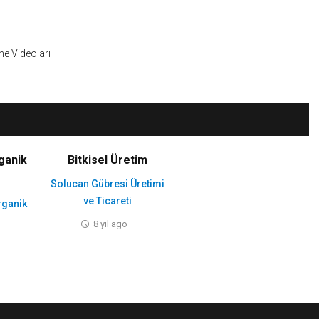
Skip
to
content
ine Videoları
ganik
Bitkisel Üretim
Solucan Gübresi Üretimi
ve Ticareti
rganik
8 yıl ago