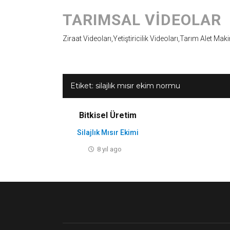
TARIMSAL VIDEOLAR
Ziraat Videoları,Yetiştiricilik Videoları,Tarım Alet Mak
Etiket:
silajlık mısır ekim normu
Bitkisel Üretim
Silajlık Mısır Ekimi
8 yıl ago