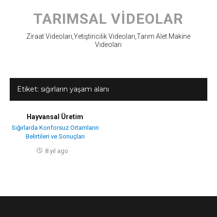
Skip
to
TARIMSAL VIDEOLAR
content
Ziraat Videoları,Yetiştiricilik Videoları,Tarım Alet Makine
Videoları
Etiket:
sığırların yaşam alanı
Hayvansal Üretim
Sığırlarda Konforsuz Ortamların
Belirtileri ve Sonuçları
8 yıl ago