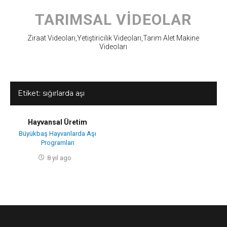
Skip
to
TARIMSAL VIDEOLAR
content
Ziraat Videoları,Yetiştiricilik Videoları,Tarım Alet Makine
Videoları
Etiket:
sığırlarda aşı
Hayvansal Üretim
Büyükbaş Hayvanlarda Aşı
Programları
8 yıl ago