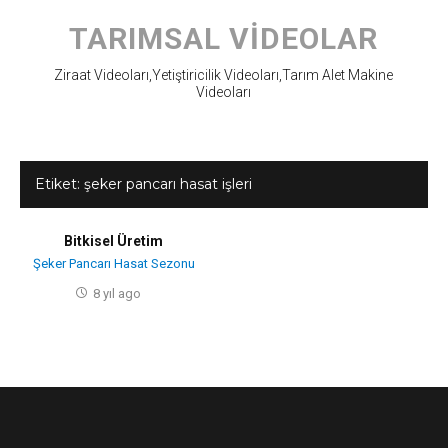
Skip
to
TARIMSAL VIDEOLAR
content
Ziraat Videoları,Yetiştiricilik Videoları,Tarım Alet Makine
Videoları
Etiket:
şeker pancarı hasat işleri
Bitkisel Üretim
Şeker Pancarı Hasat Sezonu
8 yıl ago