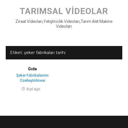
Skip
to
TARIMSAL VIDEOLAR
content
Ziraat Videoları,Yetiştiricilik Videoları,Tarım Alet Makine
Videoları
Etiket:
şeker fabrikaları tarihi
Gıda
Şeker Fabrikalarının
Özelleştirilmesi
8 yıl ago