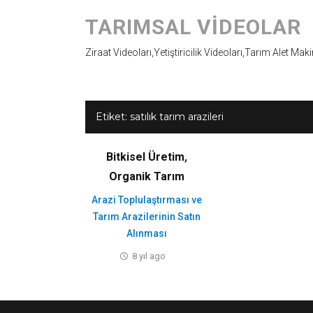
TARIMSAL VIDEOLAR
Ziraat Videoları,Yetiştiricilik Videoları,Tarım Alet Mak
Etiket:
satılık tarım arazileri
Bitkisel Üretim
,
Organik Tarım
Arazi Toplulaştırması ve
Tarım Arazilerinin Satın
Alınması
8 yıl ago