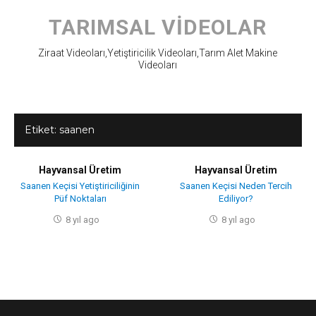
Skip
to
TARIMSAL VIDEOLAR
content
Ziraat Videoları,Yetiştiricilik Videoları,Tarım Alet Makine
Videoları
Etiket:
saanen
Hayvansal Üretim
Hayvansal Üretim
Saanen Keçisi Yetiştiriciliğinin
Saanen Keçisi Neden Tercih
Püf Noktaları
Ediliyor?
8 yıl ago
8 yıl ago