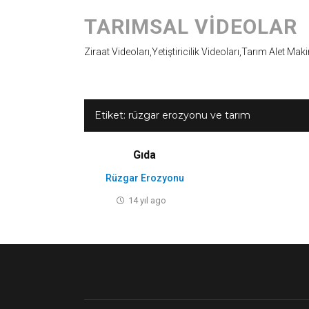
TARIMSAL VIDEOLAR
Ziraat Videoları,Yetiştiricilik Videoları,Tarım Alet Mak
Etiket:
rüzgar erozyonu ve tarım
Gıda
Rüzgar Erozyonu
14 yıl ago