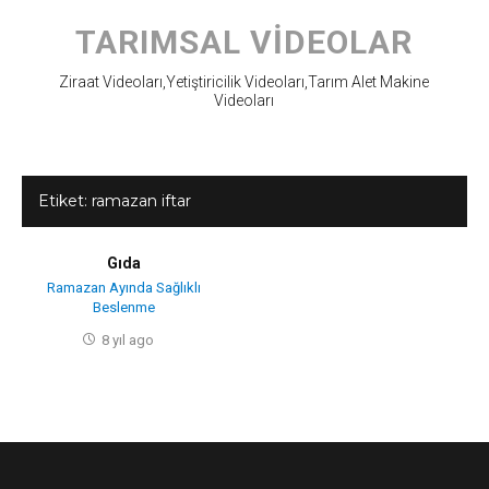
Skip
to
TARIMSAL VIDEOLAR
content
Ziraat Videoları,Yetiştiricilik Videoları,Tarım Alet Makine
Videoları
Etiket:
ramazan iftar
Gıda
Ramazan Ayında Sağlıklı
Beslenme
8 yıl ago