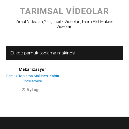
Skip
to
TARIMSAL VIDEOLAR
content
Ziraat Videoları,Yetiştiricilik Videoları,Tarım Alet Makine
Videoları
Etiket:
pamuk toplama makinesi
Mekanizasyon
Pamuk Toplama Makinesi Kabin
İncelemesi
8 yıl ago