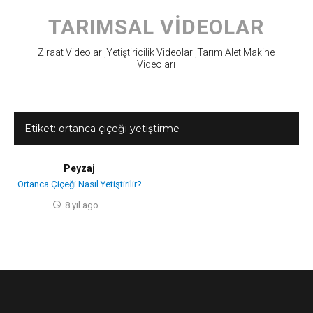
Skip
to
TARIMSAL VIDEOLAR
content
Ziraat Videoları,Yetiştiricilik Videoları,Tarım Alet Makine
Videoları
Etiket:
ortanca çiçeği yetiştirme
Peyzaj
Ortanca Çiçeği Nasıl Yetiştirilir?
8 yıl ago