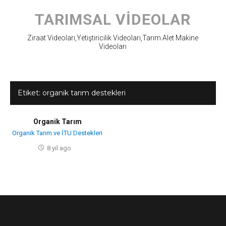
Skip
to
TARIMSAL VIDEOLAR
content
Ziraat Videoları,Yetiştiricilik Videoları,Tarım Alet Makine
Videoları
Etiket:
organik tarım destekleri
Organik Tarım
Organik Tarım ve İTU Destekleri
8 yıl ago