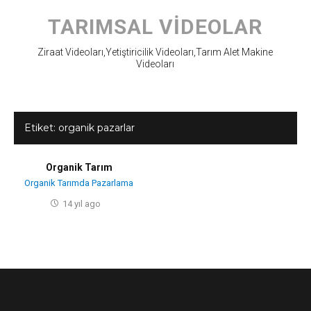
Skip
to
TARIMSAL VIDEOLAR
content
Ziraat Videoları,Yetiştiricilik Videoları,Tarım Alet Makine
Videoları
Etiket:
organik pazarlar
Organik Tarım
Organik Tarımda Pazarlama
14 yıl ago