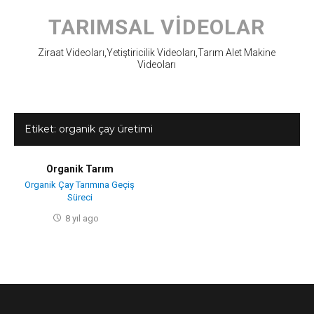
Skip
to
TARIMSAL VIDEOLAR
content
Ziraat Videoları,Yetiştiricilik Videoları,Tarım Alet Makine
Videoları
Etiket:
organik çay üretimi
Organik Tarım
Organik Çay Tarımına Geçiş
Süreci
8 yıl ago