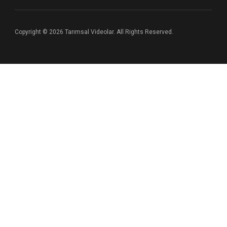
Copyright © 2026 Tarımsal Videolar. All Rights Reserved.