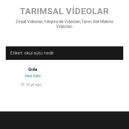
Skip
to
TARIMSAL VIDEOLAR
content
Ziraat Videoları,Yetiştiricilik Videoları,Tarım Alet Makine
Videoları
Etiket:
okul sütü nedir
Gıda
Okul Sütü
13 yıl ago