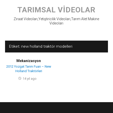
Skip
to
TARIMSAL VIDEOLAR
content
Ziraat Videoları,Yetiştiricilik Videoları,Tarım Alet Makine
Videoları
Etiket:
new holland traktör modelleri
Mekanizasyon
2012 Yozgat Tarım Fuarı – New
Holland Traktörleri
14 yıl ago