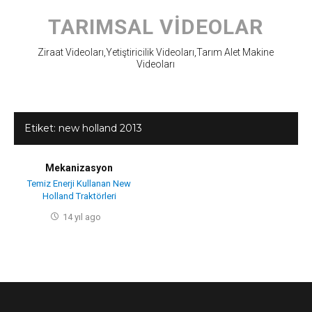
Skip
to
TARIMSAL VIDEOLAR
content
Ziraat Videoları,Yetiştiricilik Videoları,Tarım Alet Makine
Videoları
Etiket:
new holland 2013
Mekanizasyon
Temiz Enerji Kullanan New
Holland Traktörleri
14 yıl ago