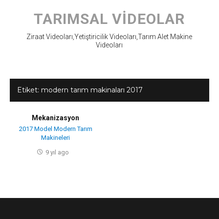
Skip
to
TARIMSAL VIDEOLAR
content
Ziraat Videoları,Yetiştiricilik Videoları,Tarım Alet Makine
Videoları
Etiket:
modern tarım makinaları 2017
Mekanizasyon
2017 Model Modern Tarım
Makineleri
9 yıl ago