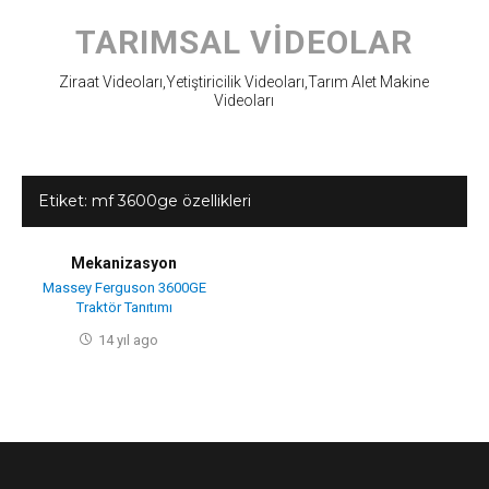
Skip
to
TARIMSAL VIDEOLAR
content
Ziraat Videoları,Yetiştiricilik Videoları,Tarım Alet Makine
Videoları
Etiket:
mf 3600ge özellikleri
Mekanizasyon
Massey Ferguson 3600GE
Traktör Tanıtımı
14 yıl ago