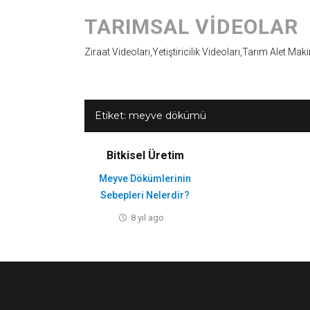
TARIMSAL VIDEOLAR
Ziraat Videoları,Yetiştiricilik Videoları,Tarım Alet Mak
Etiket:
meyve dökümü
Bitkisel Üretim
Meyve Dökümlerinin
Sebepleri Nelerdir?
8 yıl ago