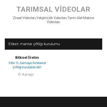
Skip
to
TARIMSAL VIDEOLAR
content
Ziraat Videoları,Yetiştiricilik Videoları,Tarım Alet Makine
Videoları
Etiket:
mantar çiftliği kurulumu
Bitkisel Üretim
5 Bin TL Sermaye İle Mantar
Çiftliği Kurulabilir Mi?
8 yıl ago