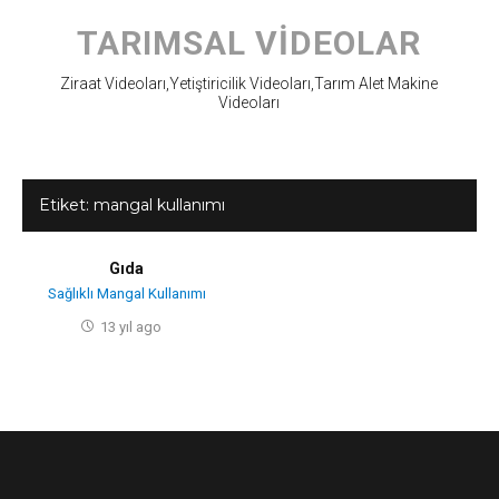
Skip
to
TARIMSAL VIDEOLAR
content
Ziraat Videoları,Yetiştiricilik Videoları,Tarım Alet Makine
Videoları
Etiket:
mangal kullanımı
Gıda
Sağlıklı Mangal Kullanımı
13 yıl ago