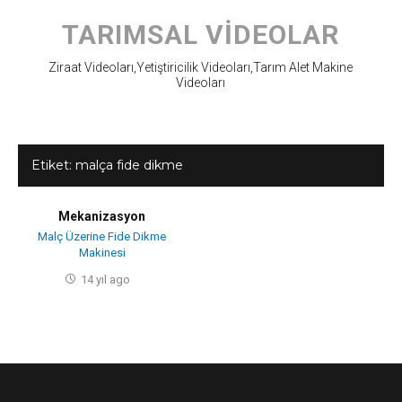
Skip
to
TARIMSAL VIDEOLAR
content
Ziraat Videoları,Yetiştiricilik Videoları,Tarım Alet Makine
Videoları
Etiket:
malça fide dikme
Mekanizasyon
Malç Üzerine Fide Dikme
Makinesi
14 yıl ago