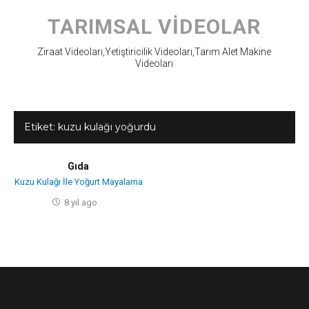
Skip
to
TARIMSAL VIDEOLAR
content
Ziraat Videoları,Yetiştiricilik Videoları,Tarım Alet Makine
Videoları
Etiket:
kuzu kulağı yoğurdu
Gıda
Kuzu Kulağı İle Yoğurt Mayalama
8 yıl ago