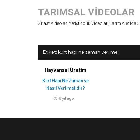
TARIMSAL VIDEOLAR
Ziraat Videoları,Yetiştiricilik Videoları,Tarım Alet Mak
Etiket:
kurt hapı ne zaman verilmeli
Hayvansal Üretim
Kurt Hapı Ne Zaman ve
Nasıl Verilmelidir?
8 yıl ago