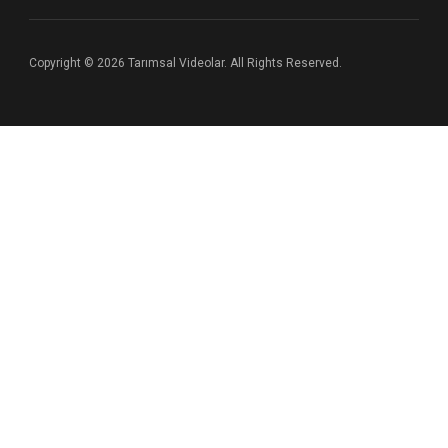
Copyright © 2026 Tarımsal Videolar. All Rights Reserved.