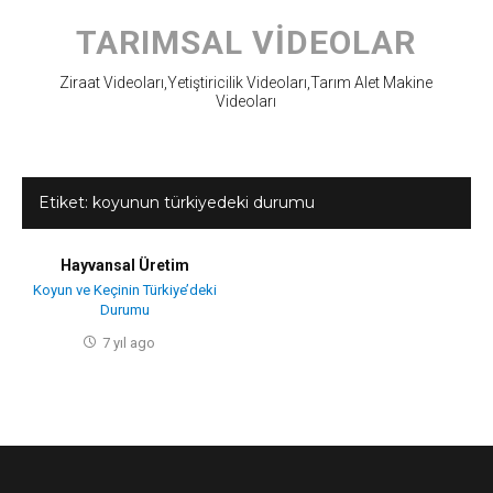
Skip
to
TARIMSAL VIDEOLAR
content
Ziraat Videoları,Yetiştiricilik Videoları,Tarım Alet Makine
Videoları
Etiket:
koyunun türkiyedeki durumu
Hayvansal Üretim
Koyun ve Keçinin Türkiye’deki
Durumu
7 yıl ago