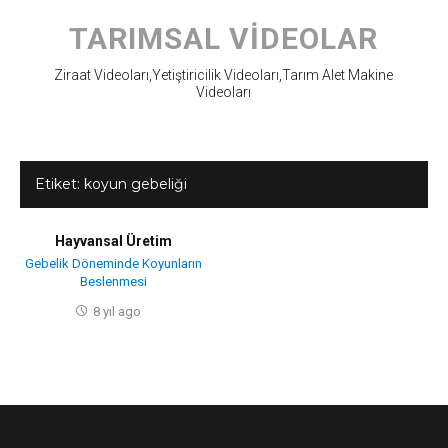
Skip
to
TARIMSAL VIDEOLAR
content
Ziraat Videoları,Yetiştiricilik Videoları,Tarım Alet Makine
Videoları
Etiket:
koyun gebeliği
Hayvansal Üretim
Gebelik Döneminde Koyunların
Beslenmesi
8 yıl ago