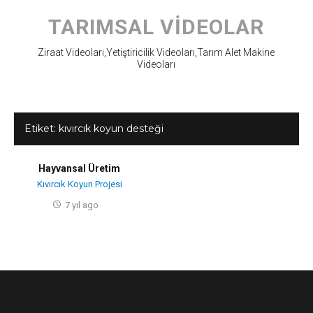
Skip
to
TARIMSAL VIDEOLAR
content
Ziraat Videoları,Yetiştiricilik Videoları,Tarım Alet Makine
Videoları
Etiket:
kıvırcık koyun desteği
Hayvansal Üretim
Kıvırcık Koyun Projesi
7 yıl ago