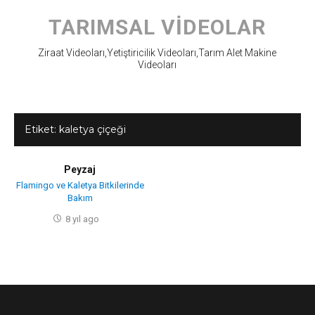
Skip
to
TARIMSAL VIDEOLAR
content
Ziraat Videoları,Yetiştiricilik Videoları,Tarım Alet Makine
Videoları
Etiket:
kaletya çiçeği
Peyzaj
Flamingo ve Kaletya Bitkilerinde
Bakım
8 yıl ago