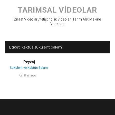
Skip
to
TARIMSAL VIDEOLAR
content
Ziraat Videoları,Yetiştiricilik Videoları,Tarım Alet Makine
Videoları
Etiket:
kaktüs sukulent bakımı
Peyzaj
Sukulent ve Kaktüs Bakımı
8 yıl ago