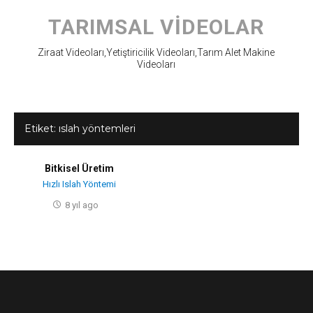
Skip
to
TARIMSAL VIDEOLAR
content
Ziraat Videoları,Yetiştiricilik Videoları,Tarım Alet Makine
Videoları
Etiket:
ıslah yöntemleri
Bitkisel Üretim
Hızlı Islah Yöntemi
8 yıl ago