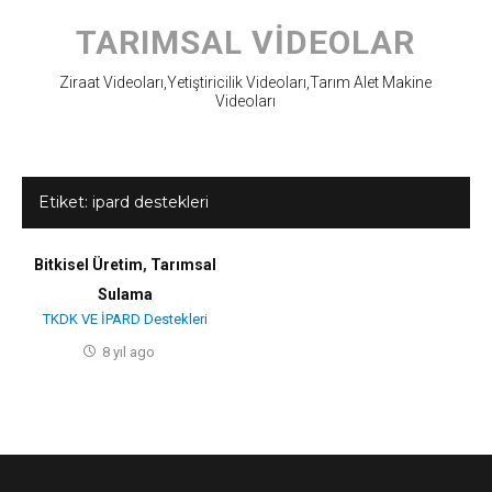
Skip
to
TARIMSAL VIDEOLAR
content
Ziraat Videoları,Yetiştiricilik Videoları,Tarım Alet Makine
Videoları
Etiket:
ipard destekleri
Bitkisel Üretim
,
Tarımsal
Sulama
TKDK VE İPARD Destekleri
8 yıl ago