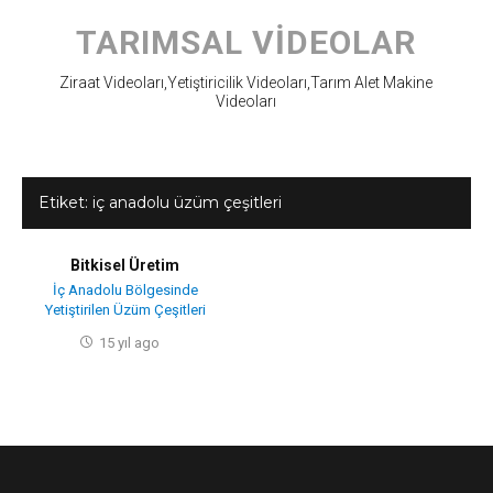
Skip
to
TARIMSAL VIDEOLAR
content
Ziraat Videoları,Yetiştiricilik Videoları,Tarım Alet Makine
Videoları
Etiket:
iç anadolu üzüm çeşitleri
Bitkisel Üretim
İç Anadolu Bölgesinde
Yetiştirilen Üzüm Çeşitleri
15 yıl ago