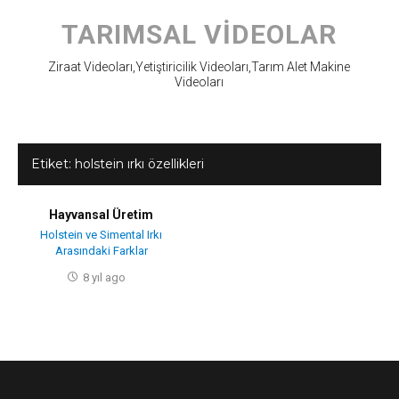
Skip
to
TARIMSAL VIDEOLAR
content
Ziraat Videoları,Yetiştiricilik Videoları,Tarım Alet Makine
Videoları
Etiket:
holstein ırkı özellikleri
Hayvansal Üretim
Holstein ve Simental Irkı
Arasındaki Farklar
8 yıl ago