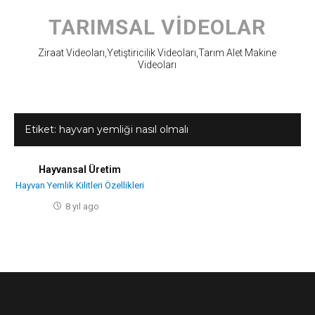
Skip
to
TARIMSAL VIDEOLAR
content
Ziraat Videoları,Yetiştiricilik Videoları,Tarım Alet Makine
Videoları
Etiket:
hayvan yemliği nasıl olmalı
Hayvansal Üretim
Hayvan Yemlik Kilitleri Özellikleri
8 yıl ago