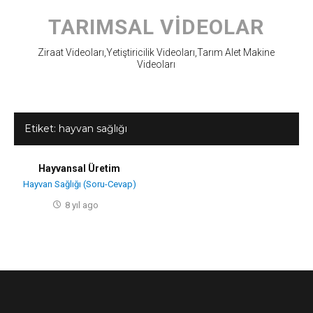
Skip
to
TARIMSAL VIDEOLAR
content
Ziraat Videoları,Yetiştiricilik Videoları,Tarım Alet Makine
Videoları
Etiket:
hayvan sağlığı
Hayvansal Üretim
Hayvan Sağlığı (Soru-Cevap)
8 yıl ago