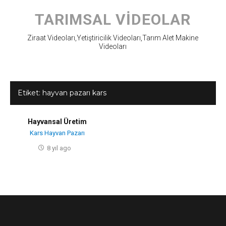
Skip
to
TARIMSAL VIDEOLAR
content
Ziraat Videoları,Yetiştiricilik Videoları,Tarım Alet Makine
Videoları
Etiket:
hayvan pazarı kars
Hayvansal Üretim
Kars Hayvan Pazarı
8 yıl ago