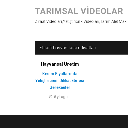
TARIMSAL VIDEOLAR
Ziraat Videoları,Yetiştiricilik Videoları,Tarım Alet Mak
Etiket:
hayvan kesim fiyatları
Hayvansal Üretim
Kesim Fiyatlarında
Yetiştiricinin Dikkat Etmesi
Gerekenler
8 yıl ago