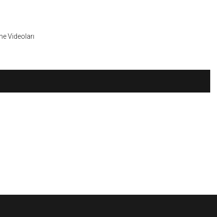
Skip
to
content
ine Videoları