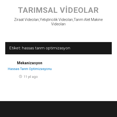
Skip
to
TARIMSAL VIDEOLAR
content
Ziraat Videoları,Yetiştiricilik Videoları,Tarım Alet Makine
Videoları
Etiket:
hassas tarım optimizasyon
Mekanizasyon
Hassas Tarım Optimizasyonu
11 yıl ago