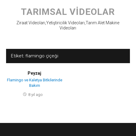
Skip
to
TARIMSAL VIDEOLAR
content
Ziraat Videoları,Yetiştiricilik Videoları,Tarım Alet Makine
Videoları
Etiket:
flamingo çiçeği
Peyzaj
Flamingo ve Kaletya Bitkilerinde
Bakım
8 yıl ago