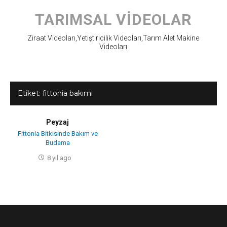
Skip
to
TARIMSAL VIDEOLAR
content
Ziraat Videoları,Yetiştiricilik Videoları,Tarım Alet Makine
Videoları
Etiket:
fittonia bakımı
Peyzaj
Fittonia Bitkisinde Bakım ve
Budama
8 yıl ago