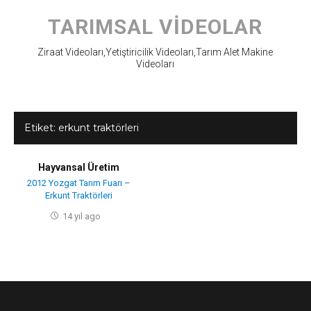
Skip
to
TARIMSAL VIDEOLAR
content
Ziraat Videoları,Yetiştiricilik Videoları,Tarım Alet Makine
Videoları
Etiket:
erkunt traktörleri
Hayvansal Üretim
2012 Yozgat Tarım Fuarı –
Erkunt Traktörleri
14 yıl ago