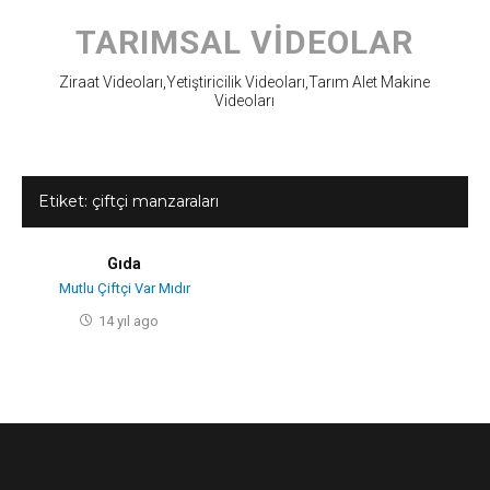
Skip
to
TARIMSAL VIDEOLAR
content
Ziraat Videoları,Yetiştiricilik Videoları,Tarım Alet Makine
Videoları
Etiket:
çiftçi manzaraları
Gıda
Mutlu Çiftçi Var Mıdır
14 yıl ago