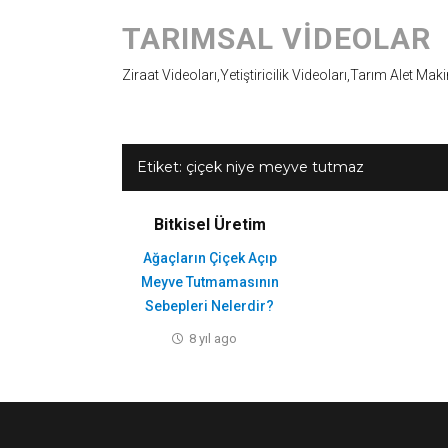
TARIMSAL VIDEOLAR
Ziraat Videoları,Yetiştiricilik Videoları,Tarım Alet Mak
Etiket:
çiçek niye meyve tutmaz
Bitkisel Üretim
Ağaçların Çiçek Açıp
Meyve Tutmamasının
Sebepleri Nelerdir?
8 yıl ago